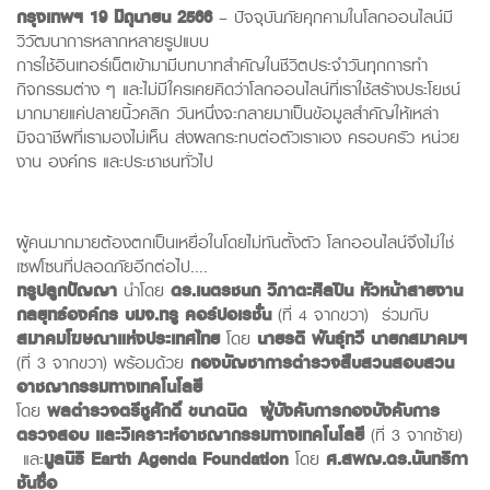
กรุงเทพฯ
19
มิถุนายน
2566
– ปัจจุบันภัยคุกคามในโลกออนไลน์มี
วิวัฒนาการหลากหลายรูปแบบ
การใช้อินเทอร์เน็ตเข้ามามีบทบาทสำคัญในชีวิตประจำวันทุกการทำ
กิจกรรมต่าง ๆ และไม่มีใครเคยคิดว่าโลกออนไลน์ที่เราใช้สร้างประโยชน์
มากมายแค่ปลายนิ้วคลิก วันหนึ่งจะกลายมาเป็นข้อมูลสำคัญให้เหล่า
มิจฉาชีพที่เรามองไม่เห็น ส่งผลกระทบต่อตัวเราเอง ครอบครัว หน่วย
งาน องค์กร และประชาชนทั่วไป
ผู้คนมากมายต้องตกเป็นเหยื่อในโดยไม่ทันตั้งตัว โลกออนไลน์จึงไม่ใช่
เซฟโซนที่ปลอดภัยอีกต่อไป….
ทรูปลูกปัญญา
นำโดย
ดร.เนตรชนก วิภาตะศิลปิน
หัวหน้าสายงาน
กลยุทธ์องค์กร บมจ
.
ทรู คอร์ปอเรชั่น
(ที่ 4 จากขวา) ร่วมกับ
สมาคมโฆษณาแห่งประเทศไทย
โดย
นายรติ พันธุ์ทวี
นายกสมาคม
ฯ
(ที่ 3 จากขวา) พร้อมด้วย
กองบัญชาการตำรวจสืบสวนสอบสวน
อาชญากรรมทางเทคโนโลยี
โดย
พลตำรวจตรีชูศักดิ์ ขนาดนิด
ผู้บังคับการกองบังคับการ
ตรวจสอบ และวิเคราะห์อาชญากรรมทางเทคโนโลยี
(ที่ 3 จากซ้าย)
และ
มูลนิธิ
Earth Agenda Foundation
โดย
ศ.สพญ.ดร.นันทริกา
ชันซื่อ