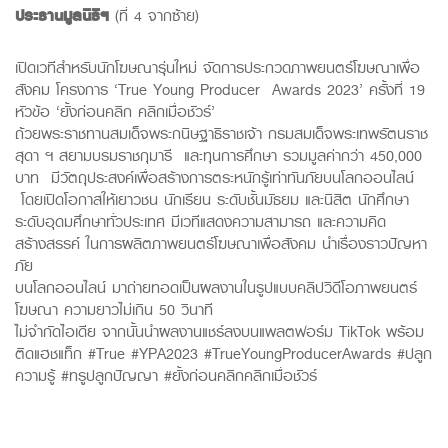
ประธานมูลนิธิฯ
(ที่ 4 จากซ้าย)
เปิดเวทีสำหรับนักโฆษณารุ่นใหม่ จัดการประกวดภาพยนตร์โฆษณาเพื่อ
สังคม โครงการ ‘True Young Producer Awards 2023’ ครั้งที่ 19
หัวข้อ ‘ยั้งก่อนคลิก คลิกเมื่อชัวร์’
ถ้วยพระราชทานสมเด็จพระกนิษฐาธิราชเจ้า กรมสมเด็จพระเทพรัตนราช
สุดา ฯ สยามบรมราชกุมารี และทุนการศึกษา รวมมูลค่ากว่า 450,000
บาท มีวัตถุประสงค์เพื่อสร้างการตระหนักรู้เท่าทันภัยบนโลกออนไลน์
โดยเปิดโอกาสให้เยาวชน นักเรียน ระดับชั้นมัธยม และนิสิต นักศึกษา
ระดับอุดมศึกษาทั่วประเทศ มีเวทีแสดงความสามารถ และความคิด
สร้างสรรค์ ในการผลิตภาพยนตร์โฆษณาเพื่อสังคม นำเรื่องราวปัญหา
ภัย
บนโลกออนไลน์ มาถ่ายทอดเป็นผลงานในรูปแบบคลิปวิดีโอภาพยนตร์
โฆษณา ความยาวไม่เกิน 50 วินาที
ไม่จำกัดไอเดีย จากนั้นนำผลงานแชร์ลงบนแพลตฟอร์ม TikTok พร้อม
ติดแฮชแท็ก #True #YPA2023 #TrueYoungProducerAwards #ปลูก
ความรู้ #ทรูปลูกปัญญา #ยั้งก่อนคลิกคลิกเมื่อชัวร์