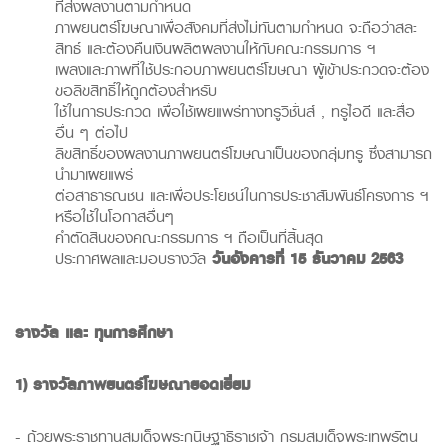
ที่ส่งผลงานตามกำหนด
ภาพยนตร์โฆษณาเพื่อสังคมที่ส่งไม่ทันตามกำหนด จะถือว่าสละ
สิทธ์ และต้องคืนเงินผลิตผลงานให้กับคณะกรรมการ ฯ
เพลงและภาพที่ใช้ประกอบภาพยนตร์โฆษณา ผู้เข้าประกวดจะต้อง
ขอลิขสิทธิ์ให้ถูกต้องสำหรับ
ใช้ในการประกวด เพื่อใช้เผยแพร่ทางทรูวิชั่นส์ , ทรูไอดี และสื่อ
อื่น ๆ ต่อไป
ลิขสิทธิ์ของผลงานภาพยนตร์โฆษณาเป็นของกลุ่มทรู ซึ่งสามารถ
นำมาเผยแพร่
ต่อสาธารณชน และเพื่อประโยชน์ในการประชาสัมพันธ์โครงการ ฯ
หรือใช้ในโอกาสอื่นๆ
คำตัดสินของคณะกรรมการ ฯ ถือเป็นที่สิ้นสุด
ประกาศผลและมอบรางวัล
วันอังคารที่
15
ธันวาคม
2563
รางวัล และ ทุนการศึกษา
1)
รางวัลภาพยนตร์โฆษณายอดเยี่ยม
- ถ้วยพระราชทานสมเด็จพระกนิษฐาธิราชเจ้า กรมสมเด็จพระเทพรัตน