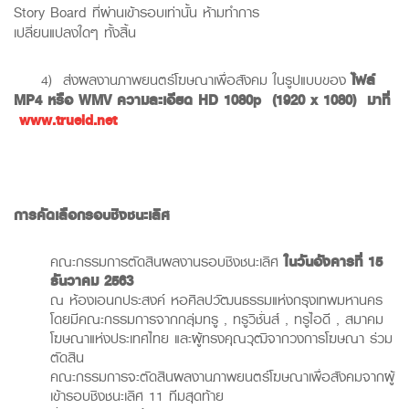
Story Board ที่ผ่านเข้ารอบเท่านั้น ห้ามทำการ
เปลี่ยนแปลงใดๆ ทั้งสิ้น
4) ส่งผลงานภาพยนตร์โฆษณาเพื่อสังคม ในรูปแบบของ
ไฟล์
MP4
หรือ
WMV
ความละเอียด
HD 1080p (1920 x 1080)
มาที่
www.trueid.net
การคัดเลือกรอบชิงชนะเลิศ
คณะกรรมการตัดสินผลงานรอบชิงชนะเลิศ
ในวันอังคารที่
15
ธันวาคม
2563
ณ ห้องเอนกประสงค์ หอศิลปวัฒนธรรมแห่งกรุงเทพมหานคร
โดยมีคณะกรรมการจากกลุ่มทรู , ทรูวิชั่นส์ , ทรูไอดี , สมาคม
โฆษณาแห่งประเทศไทย และผู้ทรงคุณวุฒิจากวงการโฆษณา ร่วม
ตัดสิน
คณะกรรมการจะตัดสินผลงานภาพยนตร์โฆษณาเพื่อสังคมจากผู้
เข้ารอบชิงชนะเลิศ 11 ทีมสุดท้าย