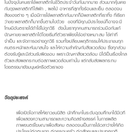
ในปัจจุบันคนเราใช้พลาสติกในชีวิตประจำวันกันมากมาย ส่วนมากคุ้นเคย
กับถุงพลาสติกที่ใส่ผัก , ผลไม้ อาหารที่สุกทั้งร้อนและเย็น ตลอดจน
สิ่งของต่าง ๆ เมื่อมีการใช้พลาสติกกันมากก็มีพลาสติกที่เราทิ้ง ที่เรียก
ว่าขยะพลาสติกก็มากขึ้นตามไปด้วย ของที่มีคุณมีประโยชน์ก็อาจจะมี
โทษมีอันตรายได้ถ้าใช้ไม่ถูกวิธี ดังนั้นเราทุกคนสามารถร่วมมือกันแก้
ปัญหาขยะพลาสติกได้โดยเริ่มที่ตัวเราเพียงใช้อย่างเหมาะสม ใช้เท่าที่
จำเป็น และจัดการอย่างถูกวิธี รวมทั้งเปลี่ยนพฤติกรรมให้ประชาชนทุก
คนตระหนักและหันมาสนใจ และให้ความสำคัญกับสิ่งแวดล้อม ซึ่งทุกส่วน
ต้องรับรู้และมีส่วนรับผิดชอบ เพราะปัญหาสิ่งแวดล้อม มิได้เป็นเรื่องไกล
ตัวและส่งผลกระทบต่อสภาพแวดล้อมเท่านั้น แต่กลับส่งผลกระทบ
โดยตรงมายังมนุษย์หรือตัวเราเอง
วัตถุประสงค์
เพื่อเปิดโอกาสให้เยาวชนนิสิต นักศึกษาในระดับอุดมศึกษาได้มีเวที
เพื่อแสดงความสามารถและความคิดสร้างสรรค์ ในการผลิต
ภาพยนตร์โฆษณาเพื่อสังคม ตลอดจนเป็นการใช้เวลาว่างให้เกิด
ประโยชน์ต่อตนเอง ต่อครอบครัว ต่อสังคมและประเทศชาติ