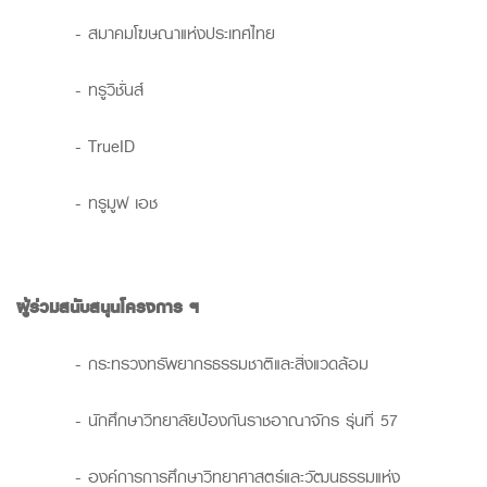
- สมาคมโฆษณาแห่งประเทศไทย
- ทรูวิชั่นส์
- TrueID
- ทรูมูฟ เอช
ผู้ร่วมสนับสนุนโครงการ
ฯ
- กระทรวงทรัพยากรธรรมชาติและสิ่งแวดล้อม
- นักศึกษาวิทยาลัยป้องกันราชอาณาจักร รุ่นที่ 57
- องค์การการศึกษาวิทยาศาสตร์และวัฒนธรรมแห่ง