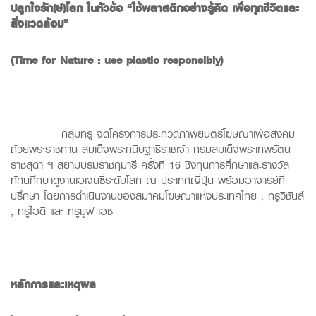
ปลูกใจรัก
(
ษ์
)
โลก ในหัวข้อ “ใช้พลาสติกอย่างรู้คิด เพื่อทุกชีวิตและ
สิ่งแวดล้อม”
(Time for Nature : use plastic responsibly)
กลุ่มทรู จัดโครงการประกวดภาพยนตร์โฆษณาเพื่อสังคม
ถ้วยพระราชทาน สมเด็จพระกนิษฐาธิราชเจ้า กรมสมเด็จพระเทพรัตน
ราชสุดา ฯ สยามบรมราชกุมารี ครั้งที่ 16 ชิงทุนการศึกษาและรางวัล
ทัศนศึกษาดูงานเอเจนซี่ระดับโลก ณ ประเทศญี่ปุ่น พร้อมอาจารย์ที่
ปรึกษา โดยการดำเนินงานของสมาคมโฆษณาแห่งประเทศไทย , ทรูวิชั่นส์
, ทรูไอดี และ ทรูมูฟ เอช
หลักการและเหตุผล