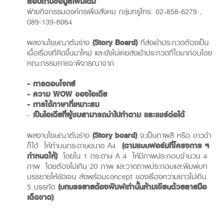
สอบถามข้อมูลเพิ่มเติม
ฝ่ายกิจกรรมองค์กรเพื่อสังคม กลุ่มทรูโทร. 02-858-6279 ,
089-139-6064
ผลงานโฆษณาต้นร่าง
(Story Board)
ที่ส่งเข้าประกวดต้องเป็น
เนื้อเรื่องที่คิดขึ้นมาใหม่ และยังไม่เคยส่งเข้าประกวดที่ใดมาก่อนโดย
คณะกรรมการจะพิจารณาจาก
- การตอบโจทย์
- ความ
WOW
ของไอเดีย
- การใช้ภาษาที่เหมาะสม
-
เป็นไอเดียที่ผู้ชมสามารถนำไปทำตาม
และแชร์ต่อได้
ผลงานโฆษณาต้นร่าง
(Story board)
จะเป็นภาพสี หรือ ขาวดำ
ก็ได้ ให้ทำบนกระดาษขนาด A4
(
ตามแบบฟอร์มที่โครงการ ฯ
กำหนดให้
)
โดยใน 1 กระดาษ A 4 ให้มีภาพประกอบจำนวน 4
ภาพ โดยต้องไม่เกิน 20 ภาพ และวาดภาพประกอบและพิมพ์บท
บรรยายให้ชัดเจน ส่งพร้อมconcept ของเรื่องความยาวไม่เกิน
5 บรรทัด
(
บทบรรยายต้องพิมพ์เท่านั้นห้ามเขียนด้วยลายมือ
เด็ดขาด
)