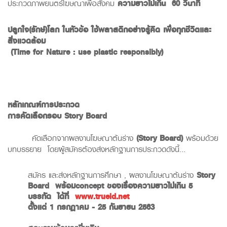
ประกวดภาพยนตร์โฆษณาเพื่อสังคม
ความยาวไม่เกิน
60
วินาที
ปลูกใจ
(
รักษ์
)
โลก ในหัวข้อ ใช้พลาสติกอย่างรู้คิด เพื่อทุกชีวิตและ
สิ่งแวดล้อม
(
Time for Nature : use plastic responsibly)
หลักเกณฑ์การประกวด
การคัดเลือกรอบ Story Board
คัดเลือกจากผลงานโฆษณาต้นร่าง
(Story Board)
พร้อมด้วย
บทบรรยาย โดยผู้สมัครต้องส่งหลักฐานการประกวดดังนี้...
สมัคร และส่งหลักฐานการศึกษา , ผลงานโฆษณาต้นร่าง
Story
Board
พร้อม
concept
ของเรื่องความยาวไม่เกิน
5
บรรทัด ได้ที่
www.trueid.net
ตั้งแต่
1
กรกฎาคม
- 25
กันยายน
2563