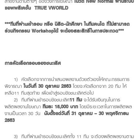
สายงานด้านต่างๆ ของวงการโฆษณา
ในวิถี
New Normal
ผ่านระบบ
แอพพลิเคชั่น
TRUE VWORLD
***
ทีมที่ผ่านเข้ารอบ หรือ นิสิต
-
นักศึกษา ในทีม
คนใด
ที่ไม่สามารถ
ร่วมกิจกรรม
Workshop
ได้
จะต้องสละสิทธิ์ในการประกวด
***
การคัดเลือกรอบรองชนะเลิศ
1) คัดเลือกจากการนำเสนอผลงานด้วยตัวเองให้คณะกรรมการ
พิจารณา
ในวันที่
30
ตุลาคม
2563
โดยจะคัดเลือกจาก 20 ทีม ให้
เหลือ11 ทีมสุดท้าย เพื่อเข้าสู่รอบชิงชนะเลิศต่อไป
2) ทีมที่ผ่านเข้ารอบชิงชนะเลิศ
11
ทีม
จะได้รับเงินทุนในการ
ผลิตผลงานโฆษณา
ทีมละ
15,000
บาท
โดยมีระยะเวลาในการผลิตผล
งานเป็นเวลา 30 วัน
นับตั้งแต่วันที่
31
ตุลาคม
–
30
พฤศจิกายน
2563
3) ทีมที่ผ่านเข้ารอบชิงชนะเลิศทั้ง 11 ทีม จะต้องผลิตผลงานตาม